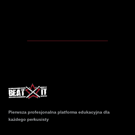
Pierwsza profesjonalna platforma edukacyjna dla
każdego perkusisty