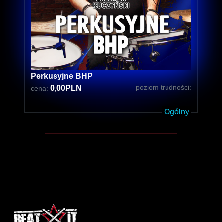
Perkusyjne BHP
poziom trudności:
0,00PLN
cena:
Ogólny