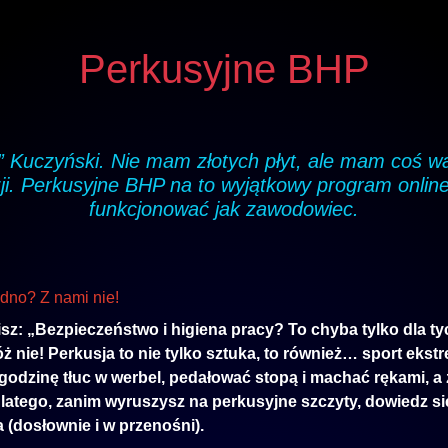
Perkusyjne BHP
Kuczyński. Nie mam złotych płyt, ale mam coś wa
ji. Perkusyjne BHP na to wyjątkowy program online
funkcjonować jak zawodowiec.
dno? Z nami nie!
sz: „Bezpieczeństwo i higiena pracy? To chyba tylko dla ty
óż nie! Perkusja to nie tylko sztuka, to również… sport ekst
godzinę tłuc w werbel, pedałować stopą i machać rękami, a
atego, zanim wyruszysz na perkusyjne szczyty, dowiedz się
a (dosłownie i w przenośni).