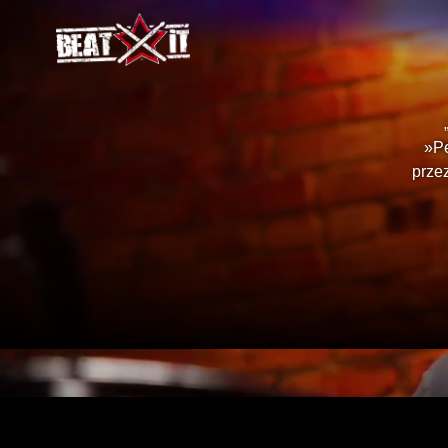
»Pe
przez