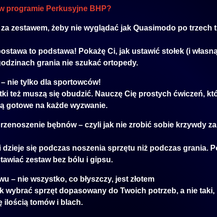
 w programie Perkusyjne BHP?
ć za zestawem, żeby nie wyglądać jak Quasimodo po trzech 
stawa to podstawa! Pokażę Ci, jak ustawić stołek (i własn
godzinach grania nie szukać ortopedy.
– nie tylko dla sportowców!
ki też muszą się obudzić. Nauczę Cię prostych ćwiczeń, któ
dą gotowe na każde wyzwanie.
 przenoszenie bębnów – czyli jak nie zrobić sobie krzywdy z
i dzieje się podczas noszenia sprzętu niż podczas grania. P
tawiać zestaw bez bólu i gipsu.
wu – nie wszystko, co błyszczy, jest złotem
 wybrać sprzęt dopasowany do Twoich potrzeb, a nie taki, 
 ilością tomów i blach.