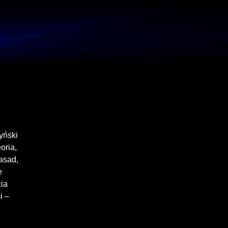
yński
oria,
asad,
e
cia
i –