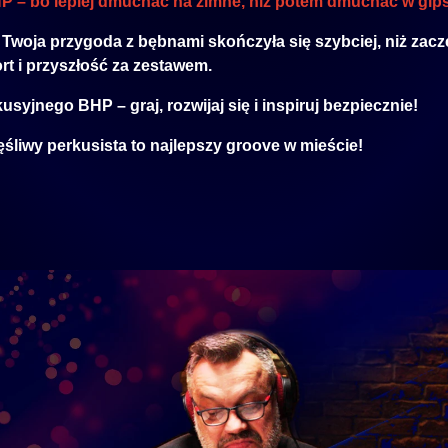
P – bo lepiej dmuchać na zimne, niż potem dmuchać w gips
 Twoja przygoda z bębnami skończyła się szybciej, niż zacz
rt i przyszłość za zestawem.
kusyjnego BHP
– graj, rozwijaj się i inspiruj bezpiecznie!
ęśliwy perkusista to najlepszy groove w mieście!