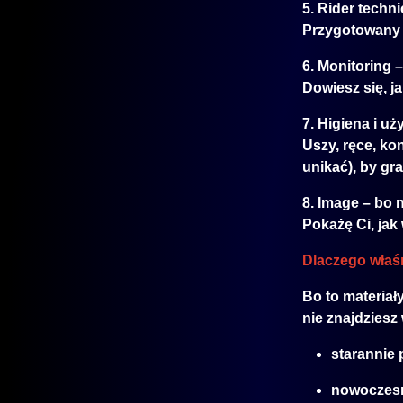
5. Rider techn
Przygotowany r
6. Monitoring –
Dowiesz się, j
7. Higiena i uż
Uszy, ręce, ko
unikać), by gr
8. Image – bo n
Pokażę Ci, jak
Dlaczego właśn
Bo to materiały
nie znajdziesz
starannie
nowoczesn