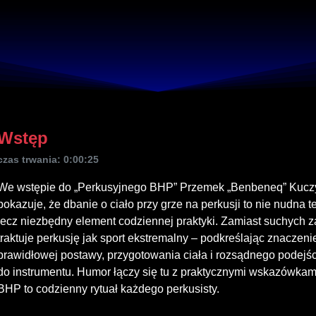
Wstęp
czas trwania: 0:00:25
We wstępie do „Perkusyjnego BHP” Przemek „Benbeneq” Kucz
pokazuje, że dbanie o ciało przy grze na perkusji to nie nudna te
lecz niezbędny element codziennej praktyki. Zamiast suchych z
traktuje perkusję jak sport ekstremalny – podkreślając znaczeni
prawidłowej postawy, przygotowania ciała i rozsądnego podejś
do instrumentu. Humor łączy się tu z praktycznymi wskazówkam
BHP to codzienny rytuał każdego perkusisty.