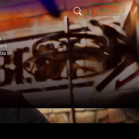
Login
W
nami
sta to