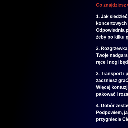
Co znajdziesz
1. Jak siedzie
koncertowych
Odpowiednia po
żeby po kilku 
2. Rozgrzewka 
Twoje nadgarst
ręce i nogi bę
3. Transport i
zaczniesz grać
Więcej kontuzj
pakować i rozs
4. Dobór zesta
Podpowiem, jak
przygniecie Cię