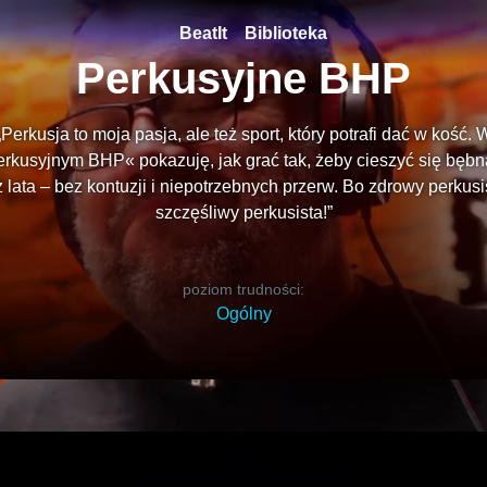
BeatIt
Biblioteka
Perkusyjne BHP
„Perkusja to moja pasja, ale też sport, który potrafi dać w kość. 
rkusyjnym BHP« pokazuję, jak grać tak, żeby cieszyć się bęb
 lata – bez kontuzji i niepotrzebnych przerw. Bo zdrowy perkusi
szczęśliwy perkusista!”
poziom trudności:
Ogólny