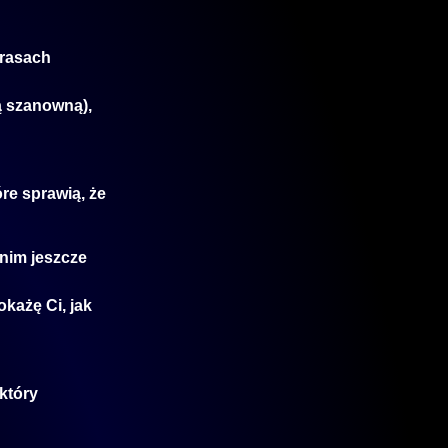
trasach
ą szanowną),
re sprawią, że
anim jeszcze
okażę Ci, jak
który