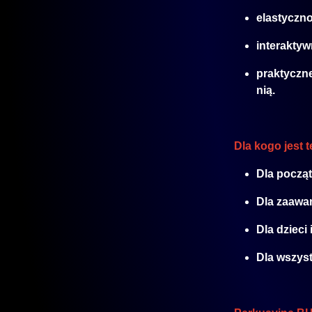
elastyczno
interakty
praktyczne
nią.
Dla kogo jest 
Dla począt
Dla zaawa
Dla dzieci
Dla wszyst