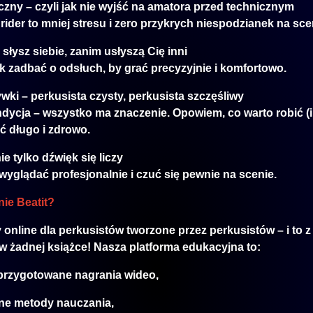
iczny – czyli jak nie wyjść na amatora przed technicznym
ider to mniej stresu i zero przykrych niespodzianek na sce
 słysz siebie, zanim usłyszą Cię inni
ak zadbać o odsłuch, by grać precyzyjnie i komfortowo.
ywki – perkusista czysty, perkusista szczęśliwy
ndycja – wszystko ma znaczenie. Opowiem, co warto robić (
ać długo i zdrowo.
ie tylko dźwięk się liczy
 wyglądać profesjonalnie i czuć się pewnie na scenie.
ie Beatit?
 online dla perkusistów tworzone przez perkusistów – i to z 
 w żadnej książce! Nasza platforma edukacyjna to:
 przygotowane nagrania wideo,
e metody nauczania,