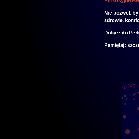
Perkusyjne BH
Nie pozwól, by
zdrowie, komfo
Dołącz do
Per
Pamiętaj: szcz