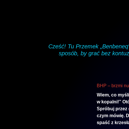
Cześć! Tu Przemek „Benbeneq” 
sposób, by grać bez kontuz
BHP – brzmi nu
Wiem, co myśli
w kopalni!” Ot
Spróbuj przez 
czym mówię. Dl
spaść z krzesł